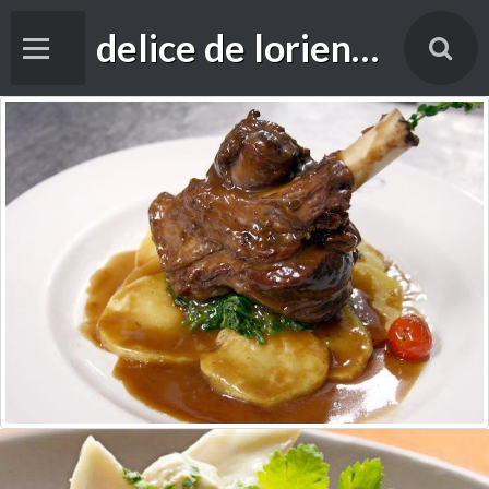
delice de lorient foade
Accueil
Livre d'or
cuisine
Vidéos
Contact
Forums de discussion
Blog