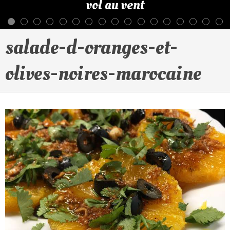
vol au vent
salade-d-oranges-et-
olives-noires-marocaine