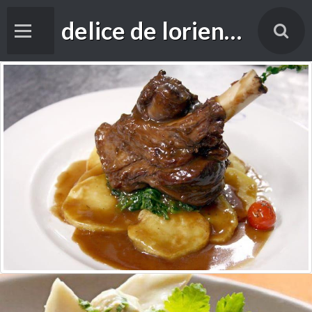
delice de lorient foade
Accueil
Livre d'or
cuisine
Vidéos
Contact
Forums de discussion
Blog