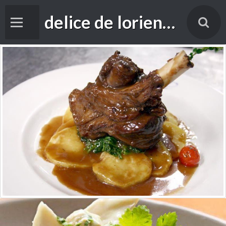
delice de lorient foade
Accueil
Livre d'or
cuisine
Vidéos
Contact
Forums de discussion
Blog