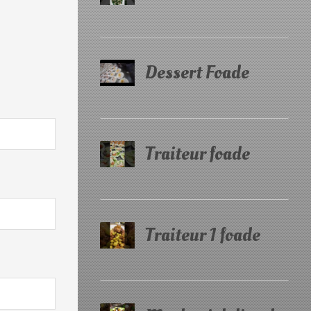
Dessert Foade
Traiteur foade
Traiteur 1 foade