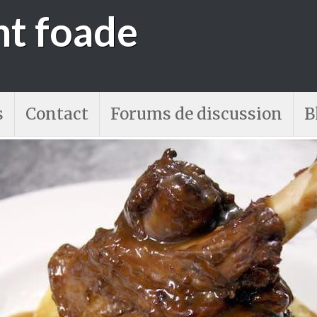
nt foade
s
Contact
Forums de discussion
B