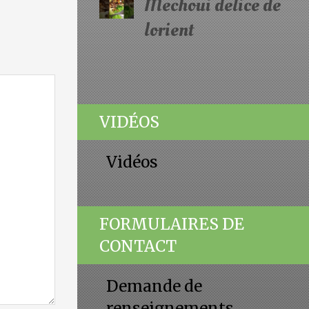
Mechoui delice de
lorient
VIDÉOS
Vidéos
FORMULAIRES DE
CONTACT
Demande de
renseignements