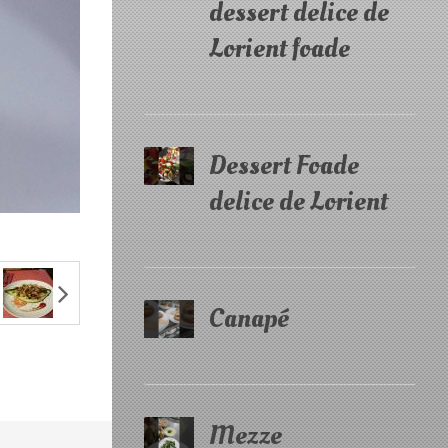
dessert delice de
Lorient foade
Dessert Foade
delice de Lorient
Canapé
Mezze