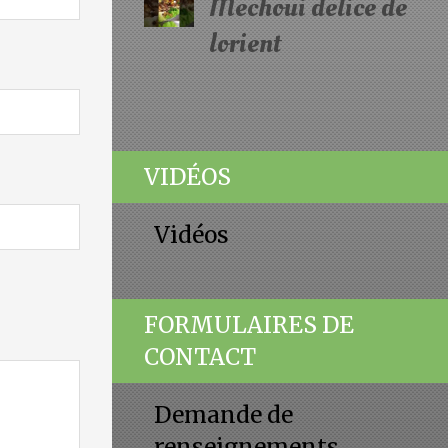
Mechoui delice de
lorient
VIDÉOS
Vidéos
FORMULAIRES DE
CONTACT
Demande de
renseignements