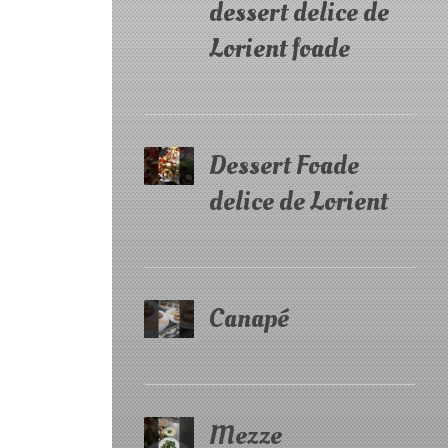
dessert delice de
Lorient foade
Dessert Foade
delice de Lorient
Canapé
Mezze