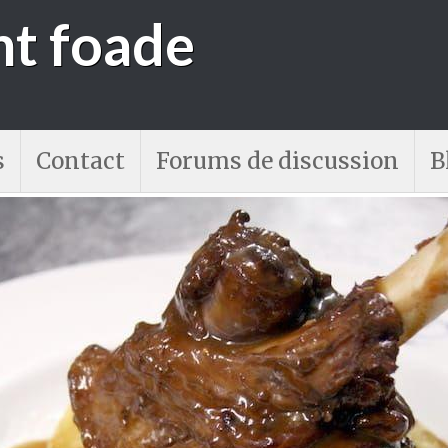
nt foade
s
Contact
Forums de discussion
B