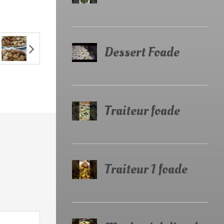
Dessert Foade
Traiteur foade
Traiteur 1 foade