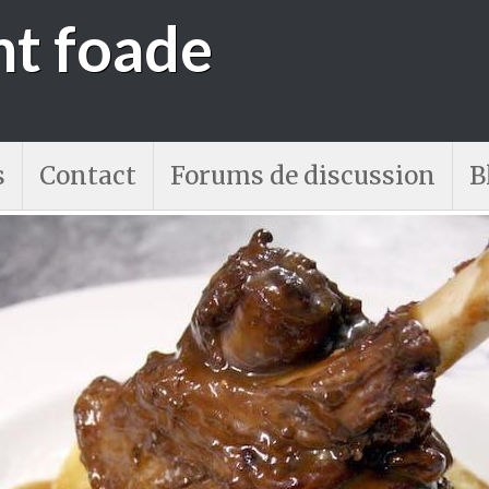
nt foade
s
Contact
Forums de discussion
B