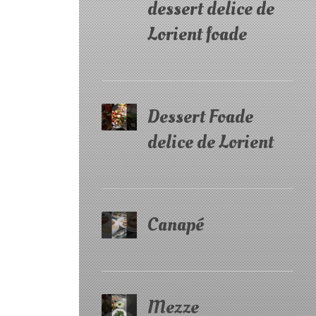
dessert delice de
Lorient foade
Dessert Foade
delice de Lorient
Canapé
Mezze