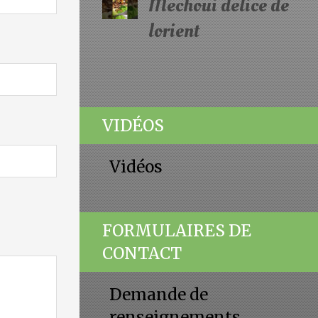
Mechoui delice de
lorient
VIDÉOS
Vidéos
FORMULAIRES DE
CONTACT
Demande de
renseignements