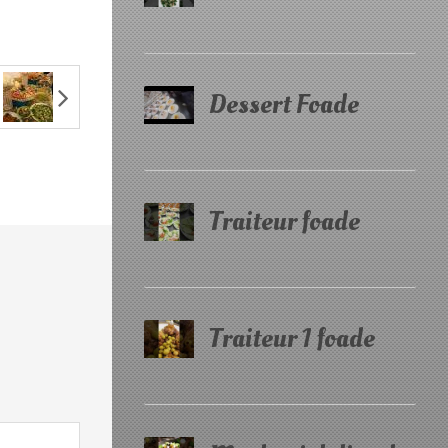
Dessert Foade
Traiteur foade
Traiteur 1 foade