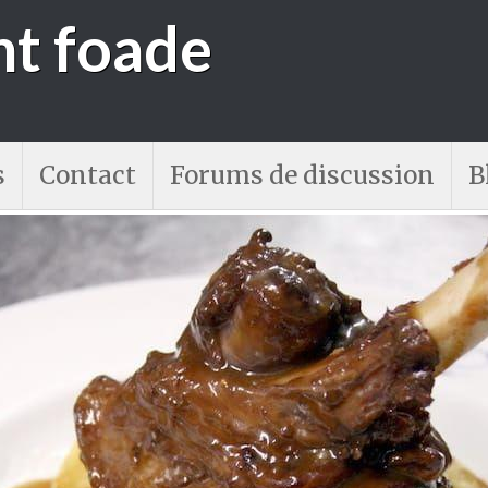
nt foade
s
Contact
Forums de discussion
B