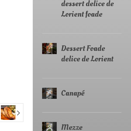
dessert delice de
Lorient foade
Dessert Foade
delice de Lorient
Canapé
Mezze