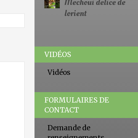
Mechoui delice de
lorient
VIDÉOS
Vidéos
FORMULAIRES DE
CONTACT
Demande de
renseignements