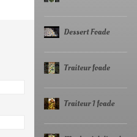
Dessert Foade
Traiteur foade
Traiteur 1 foade