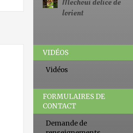
Mechoui delice de
lorient
VIDÉOS
Vidéos
FORMULAIRES DE
CONTACT
Demande de
renseignements