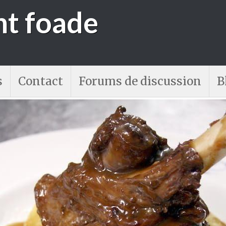
nt foade
s
Contact
Forums de discussion
B