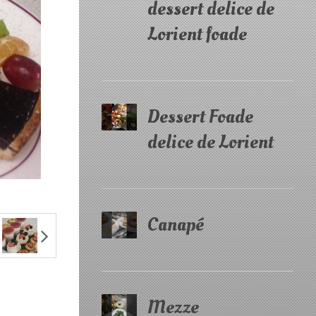
dessert delice de
Lorient foade
Dessert Foade
delice de Lorient
Canapé
Mezze