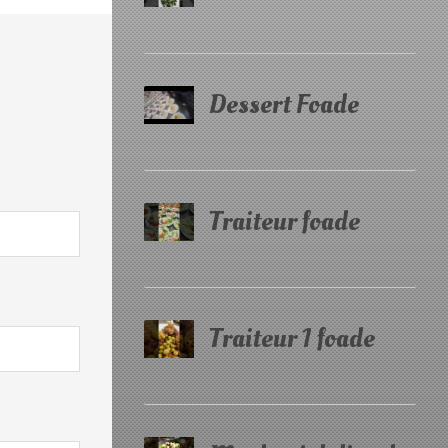
Dessert Foade
Traiteur foade
Traiteur 1 foade